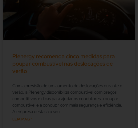
Plenergy recomenda cinco medidas para
poupar combustível nas deslocações de
verão
Com a previsão de um aumento de deslocações durante o
verão, a Plenergy disponibiliza combustível com preços
competitivos e dicas para ajudar os condutores a poupar
combustível e a conduzir com mais segurança e eficiência.
A empresa destaca o seu
LEIA MAIS "