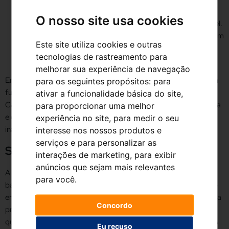
navegação para evitar o transito permite manter uma
O nosso site usa cookies
velocidade constante e reduzir o consumo de combustível.
Antes de viajar, é recomendável consultar plataformas com
Este site utiliza cookies e outras
o
mapa de postos
Plenergy para localizar os postos mais
tecnologias de rastreamento para
próximos.
melhorar sua experiência de navegação
Em Portugal, a Plenergy conta, atualmente, com seis postos em
para os seguintes propósitos:
para
funcionamento, nomeadamente na Guarda, em Viana do
ativar a funcionalidade básica do site
,
Castelo, no Cartaxo, em Paços de Ferreira, em Vila Nova de Gaia
para proporcionar uma melhor
e em Santa Maria da Feira, tendo previstas mais cinco
experiência no site
,
para medir o seu
inaugurações até outubro.
interesse nos nossos produtos e
serviços e para personalizar as
Sobre a Plenergy
interações de marketing
,
para exibir
anúncios que sejam mais relevantes
A Plenergy é líder ibérico no setor das estações de serviço de
para você
.
baixo preço. Com a abertura da sua primeira estação de serviço
em 2015, a empresa foi criada com o objetivo de tornar a energia
Concordo
procurada pelos consumidores segura, cómoda, de alta
qualidade e ao melhor preço possível. Para tal, oferece aos seus
Eu recuso