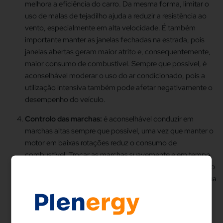
melhora a eficiência do carro. Da mesma forma, limitar o
uso de malas de tejadilho ajuda a reduzir a resistência ao
vento, especialmente em alta velocidade. É também
importante manter as janelas fechadas na estrada, pois
janelas abertas geram maior atrito e, consequentemente,
maior consumo de combustível. Sempre que possível, é
aconselhável moderar o uso do ar condicionado, pois a
utilização intensiva também pode afetar negativamente o
desempenho do veículo.
Controlo das marchas:
é aconselhável conduzir em
marchas altas sempre que possível, uma vez que manter o
motor em baixas rotações reduz o consumo de
combustível. Trocar as marchas suavemente e em tempo
útil, evitando acelerações bruscas e altas rotações, ajuda o
motor a funcionar de forma mais eficiente e prolonga a sua
vida útil.
Planear a viagem e encontrar postos de combustível
mais baratos ao longo do caminho:
utilizar aplicações de