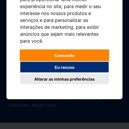
Plenergy Quality
experiência no site
,
para medir o seu
Employment
interesse nos nossos produtos e
Press Room
serviços e para personalizar as
interações de marketing
,
para exibir
FAQs
anúncios que sejam mais relevantes
Contact
para você
.
Customer area
Concordo
Complaints book
Eu recuso
Alterar as minhas preferências
© Plenergy 2024
Legal Notice
Cookie Policy
Integrated management policy
Privacy Policy
Ethical Channel