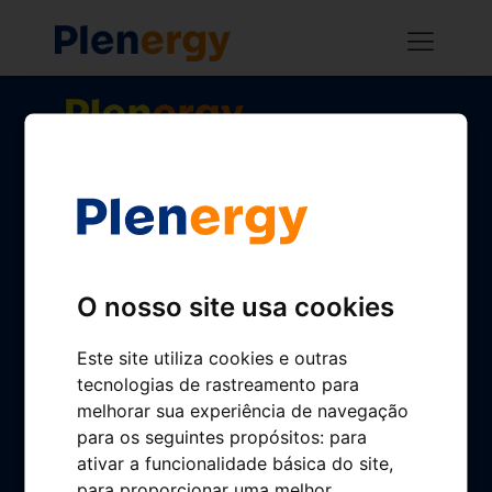
Home
Our gas stations
Plenergy App
Manage your gas station
O nosso site usa cookies
About us
Este site utiliza cookies e outras
Plenergy in figures
tecnologias de rastreamento para
Plenergy Culture
melhorar sua experiência de navegação
para os seguintes propósitos:
para
Sustainability
ativar a funcionalidade básica do site
,
para proporcionar uma melhor