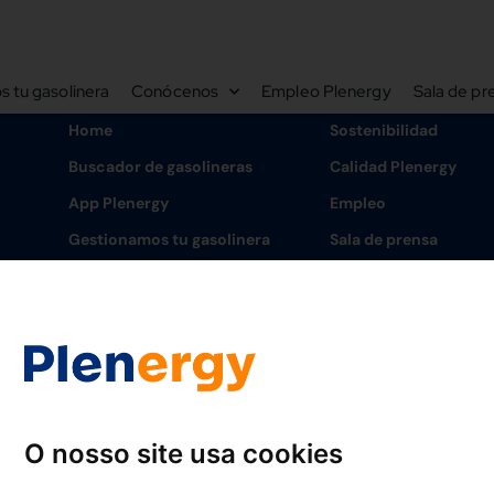
 tu gasolinera
Conócenos
Empleo Plenergy
Sala de pr
Home
Sostenibilidad
Buscador de gasolineras
Calidad Plenergy
App Plenergy
Empleo
Gestionamos tu gasolinera
Sala de prensa
Conócenos
Preguntas frecuentes
Plenergy en cifras
Contacto
Cultura Plenergy
Área cliente
Libro de reclamacion
Aviso legal
Política de cookies
Política de 
O nosso site usa cookies