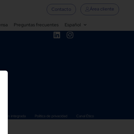
Área cliente
Contacto
ensa
Preguntas frecuentes
Español
es
gestión integrada
Política de privacidad
Canal Ético