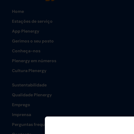
Home
Estações de serviço
App Plenergy
Gerimos o seu posto
Conheça-nos
Plenergy em números
Cultura Plenergy
Sustentabilidade
Qualidade Plenergy
Emprego
Imprensa
Perguntas frequentes