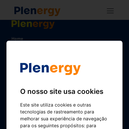
Home
Estações de serviço
App Plenergy
Gerimos o seu posto
Conheça-nos
Plenergy em números
O nosso site usa cookies
Cultura Plenergy
Este site utiliza cookies e outras
Sustentabilidade
tecnologias de rastreamento para
melhorar sua experiência de navegação
Qualidade Plenergy
para os seguintes propósitos:
para
Emprego