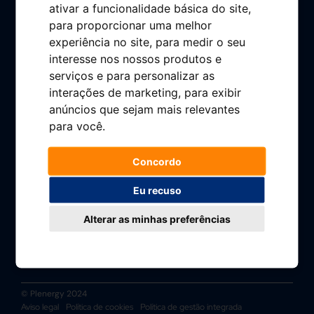
ativar a funcionalidade básica do site
,
Imprensa
para proporcionar uma melhor
experiência no site
,
para medir o seu
Perguntas frequentes
interesse nos nossos produtos e
Contacto
serviços e para personalizar as
interações de marketing
,
para exibir
Área do cliente
anúncios que sejam mais relevantes
Livro de Reclamações
para você
.
Concordo
Eu recuso
Alterar as minhas preferências
© Plenergy 2024
Aviso legal
Política de cookies
Política de gestão integrada