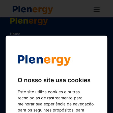
Home
Estações de serviço
App Plenergy
Gerimos o seu posto
Conheça-nos
Plenergy em números
O nosso site usa cookies
Cultura Plenergy
Este site utiliza cookies e outras
Sustentabilidade
tecnologias de rastreamento para
melhorar sua experiência de navegação
Qualidade Plenergy
para os seguintes propósitos:
para
Emprego