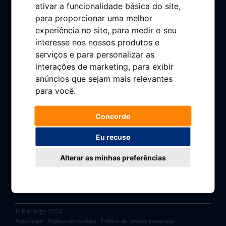
ativar a funcionalidade básica do site
,
Imprensa
para proporcionar uma melhor
experiência no site
,
para medir o seu
Perguntas frequentes
interesse nos nossos produtos e
Contacto
serviços e para personalizar as
interações de marketing
,
para exibir
Área do cliente
anúncios que sejam mais relevantes
Livro de Reclamações
para você
.
Concordo
Eu recuso
Alterar as minhas preferências
© Plenergy 2024
Aviso legal
Política de cookies
Política de gestão integrada