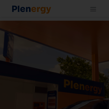
Carlos Sainz é o novo embaixador da
marca Plenergy