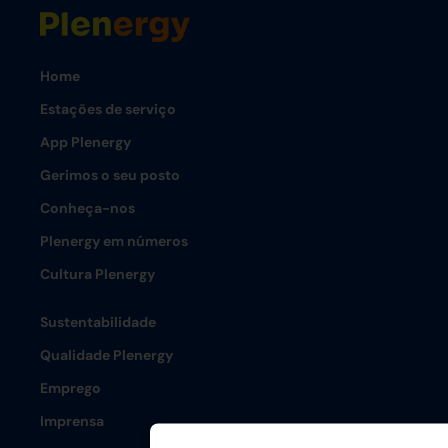
Home
Estações de serviço
App Plenergy
Gerimos o seu posto
Conheça-nos
Plenergy em números
Cultura Plenergy
Sustentabilidade
Qualidade Plenergy
Emprego
Imprensa