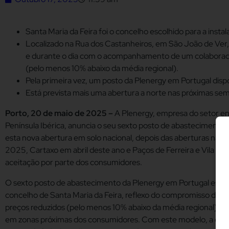
Santa Maria da Feira foi o concelho escolhido para a inst
Localizado na Rua dos Castanheiros, em São João de Ver, 
e durante o dia com o acompanhamento de um colaborado
(pelo menos 10% abaixo da média regional).
Pela primeira vez, um posto da Plenergy em Portugal disp
Está prevista mais uma abertura a norte nas próximas sem
Porto, 20 de maio de 2025 –
A Plenergy, empresa do setor en
Península Ibérica, anuncia o seu sexto posto de abastecimento em
esta nova abertura em solo nacional, depois das aberturas na
2025, Cartaxo em abril deste ano e Paços de Ferreira e Vila Nov
aceitação por parte dos consumidores.
O sexto posto de abastecimento da Plenergy em Portugal está 
concelho de Santa Maria da Feira, reflexo do compromisso da ma
preços reduzidos (pelo menos 10% abaixo da média regional) e d
em zonas próximas dos consumidores. Com este modelo, a empr