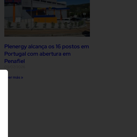
Plenergy alcança os 16 postos em
Portugal com abertura em
Penafiel
03/07/2026
Leer más »