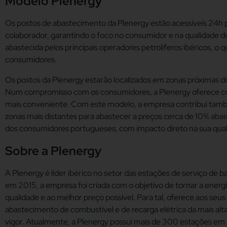
Modelo Plenergy
Os postos de abastecimento da Plenergy estão acessíveis 24h p
colaborador, garantindo o foco no consumidor e na qualidade do
abastecida pelos principais operadores petrolíferos ibéricos, o
consumidores.
Os postos da Plenergy estarão localizados em zonas próximas do
Num compromisso com os consumidores, a Plenergy oferece comb
mais conveniente. Com este modelo, a empresa contribui també
zonas mais distantes para abastecer a preços cerca de 10% aba
dos consumidores portugueses, com impacto direto na sua qual
Sobre a Plenergy
A Plenergy é líder ibérico no setor das estações de serviço de 
em 2015, a empresa foi criada com o objetivo de tornar a ener
qualidade e ao melhor preço possível. Para tal, oferece aos seu
abastecimento de combustível e de recarga elétrica da mais a
vigor. Atualmente, a Plenergy possui mais de 300 estações em