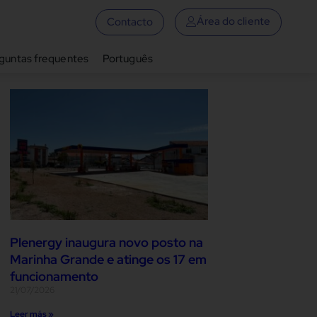
Área do cliente
Contacto
guntas frequentes
Português
Plenergy inaugura novo posto na
Marinha Grande e atinge os 17 em
funcionamento
21/07/2026
Leer más »