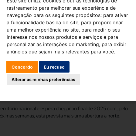
Este site utiliza cookies e outras tecnologias de
 preços baixos. Este será o maior posto da Plenergy em Portugal
rastreamento para melhorar sua experiência de
ltâneo de seis carros, contando ainda com um serviço
navegação para os seguintes propósitos:
para ativar
a funcionalidade básica do site
,
para proporcionar
es de abastecimento com os preços mais baixos da região,
uma melhor experiência no site
,
para medir o seu
95 simples a 1,557€/l.
interesse nos nossos produtos e serviços e para
personalizar as interações de marketing
,
para exibir
 no nosso plano de expansão. Trata-se do maior posto que
anúncios que sejam mais relevantes para você
.
to em Portugal. Estamos comprometidos em trazer aos
e, promovendo uma experiência de abastecimento inovadora e
Concordo
Eu recuso
ão e Relações Institucionais para Portugal da Plenergy.
Alterar as minhas preferências
ível 24h por dia na vertente automática e durante o dia com o
umidor e na qualidade do serviço que caracterizam o modelo
ritório nacional e espera chegar ao final de 2025 com, pelo
ximas semanas, está prevista mais uma abertura a norte,