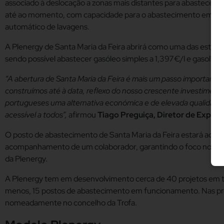
associado à deslocação a zonas mais distantes para abastecer a
até ao momento, com capacidade para o abastecimento em simu
automático de lavagens.
A Plenergy de Santa Maria da Feira abrirá como uma das estaçõ
sendo possível abastecer gasóleo simples a 1,397€/l e gasolina 
“A abertura de Santa Maria da Feira é mais um passo importante
construímos até à data, reflexo do nosso crescente investimen
portugueses uma alternativa económica e de elevada qualidad
acessível a todos”,
afirmou
Tiago Preguiça, Diretor de Expans
O posto de abastecimento de Santa Maria da Feira estará acess
acompanhamento de um colaborador, garantindo o foco no cons
da Plenergy.
A Plenergy tem em desenvolvimento cerca de 40 projetos em ter
menos, 15 postos de abastecimento em funcionamento. Nas pró
nomeadamente no concelho da Trofa.