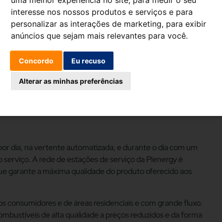
uma melhor experiência no site
,
para medir o seu
 segmento de baixo custo e que nos permitem continuar a nossa
interesse nos nossos produtos e serviços e para
que precisam a um preço mais acessível”,
diz José Rodríguez de
personalizar as interações de marketing
,
para exibir
anúncios que sejam mais relevantes para você
.
, com a renovação da marca Plenoil para Plenergy, como parte
.
Concordo
Eu recuso
e abastecimento em Portugal, em Darque, Viana do Castelo,
Alterar as minhas preferências
ses, mantendo-se o seu objetivo de terminar o ano com 15
lobal de todos os mercados até 2027.
or dia, na vertente automatizada, e durante o dia com um
 serviço. A rede de estações de serviço da Plenergy é
 que garante a máxima qualidade do produto oferecido aos
s consumidores e de áreas residenciais e com grande fluxo.
ustíveis de alta qualidade a preços reduzidos e da forma