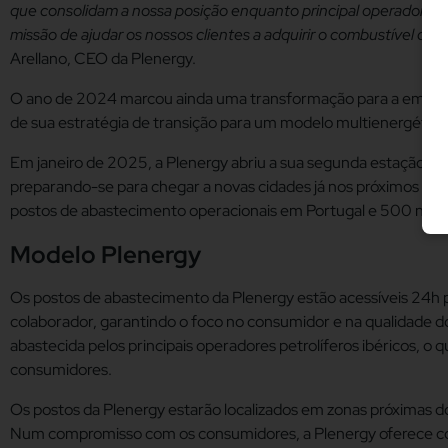
que consolidam a nossa posição enquanto principal operador do
missão de ajudar os nossos clientes a adquirir o combustível de 
Arellano, CEO da Plenergy.
O ano de 2024 marcou ainda uma transformação para a empresa
de sua estratégia de transição para um modelo multienergético
Em janeiro de 2025, a Plenergy abriu a sua segunda estação d
preparando-se para chegar a novas cidades já nos próximos me
postos de abastecimento operacionais em Portugal e 500 no g
Modelo Plenergy
Os postos de abastecimento da Plenergy estão acessíveis 24h p
colaborador, garantindo o foco no consumidor e na qualidade do
abastecida pelos principais operadores petrolíferos ibéricos, o
consumidores.
Os postos da Plenergy estarão localizados em zonas próximas do
Num compromisso com os consumidores, a Plenergy oferece comb