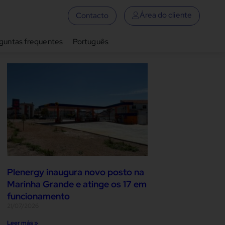
Área do cliente
Contacto
guntas frequentes
Português
Plenergy inaugura novo posto na
Marinha Grande e atinge os 17 em
funcionamento
21/07/2026
Leer más »