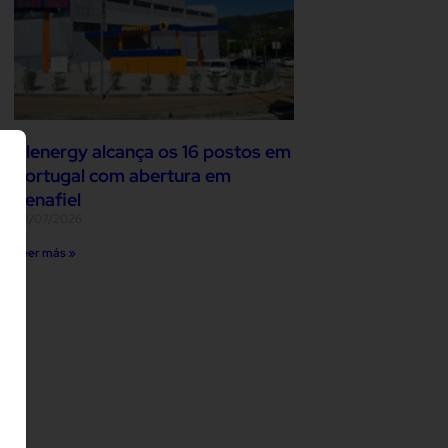
Plenergy alcança os 16 postos em
Portugal com abertura em
Penafiel
03/07/2026
Leer más »