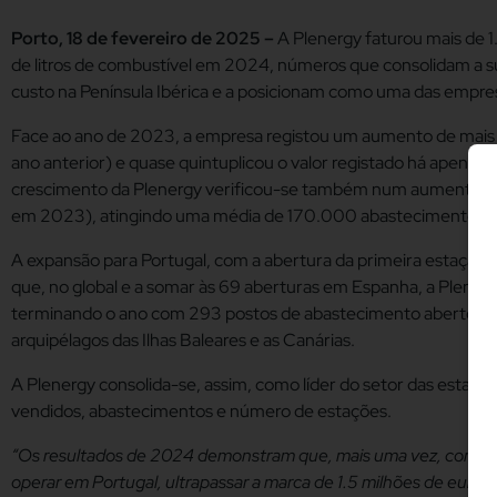
Porto, 18 de fevereiro de 2025 –
A Plenergy faturou mais de 
de litros de combustível em 2024, números que consolidam a su
custo na Península Ibérica e a posicionam como uma das empres
Face ao ano de 2023, a empresa registou um aumento de mais d
ano anterior) e quase quintuplicou o valor registado há apena
crescimento da Plenergy verificou-se também num aumento de 4
em 2023), atingindo uma média de 170.000 abastecimentos diá
A expansão para Portugal, com a abertura da primeira estaçã
que, no global e a somar às 69 aberturas em Espanha, a Plene
terminando o ano com 293 postos de abastecimento abertos, r
arquipélagos das Ilhas Baleares e as Canárias.
A Plenergy consolida-se, assim, como líder do setor das estaçõe
vendidos, abastecimentos e número de estações.
“Os resultados de 2024 demonstram que, mais uma vez, conseg
operar em Portugal, ultrapassar a marca de 1.5 milhões de euros 