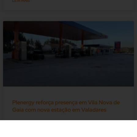
LEIA MAIS "
Plenergy reforça presença em Vila Nova de
Gaia com nova estação em Valadares
A nova estação em Valadares é a mais recente abertura da
marca no concelho Plenergy passa a contar com três