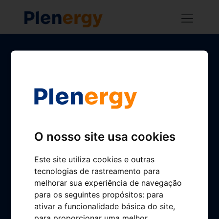
Home
Buscador de gasolineras
App Plenergy
Gestionamos tu gasolinera
Conócenos
O nosso site usa cookies
Plenergy en cifras
Cultura Plenergy
Este site utiliza cookies e outras
tecnologias de rastreamento para
Sostenibilidad
melhorar sua experiência de navegação
Calidad Plenergy
para os seguintes propósitos:
para
ativar a funcionalidade básica do site
,
Empleo
para proporcionar uma melhor