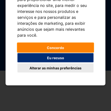
Sala de prensa
experiência no site
,
para medir o seu
Preguntas frecuentes
interesse nos nossos produtos e
serviços e para personalizar as
Contacto
interações de marketing
,
para exibir
Área cliente
anúncios que sejam mais relevantes
Libro de reclamaciones
para você
.
Concordo
© Plenoil 2024
Золотой
Eu recuso
Aviso legal
Política de cookies
Política de gestión integrada
Кубок
Alterar as minhas preferências
Política de privacidad
Canal Ético