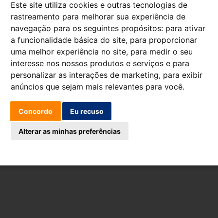
Libro de reclamacion
Este site utiliza cookies e outras tecnologias de
rastreamento para melhorar sua experiência de
navegação para os seguintes propósitos:
para ativar
Aviso legal
Política de cookies
Política de 
a funcionalidade básica do site
,
para proporcionar
uma melhor experiência no site
,
para medir o seu
interesse nos nossos produtos e serviços e para
personalizar as interações de marketing
,
para exibir
anúncios que sejam mais relevantes para você
.
Concordo
Eu recuso
Alterar as minhas preferências