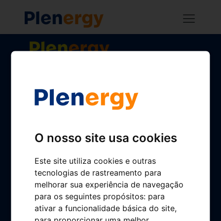
[mapaplenoil]
Home
Buscador de gasolineras
App Plenergy
Gestionamos tu gasolinera
O nosso site usa cookies
Conócenos
Este site utiliza cookies e outras
Plenergy en cifras
tecnologias de rastreamento para
Cultura Plenergy
melhorar sua experiência de navegação
para os seguintes propósitos:
para
Sostenibilidad
ativar a funcionalidade básica do site
,
Calidad Plenergy
para proporcionar uma melhor