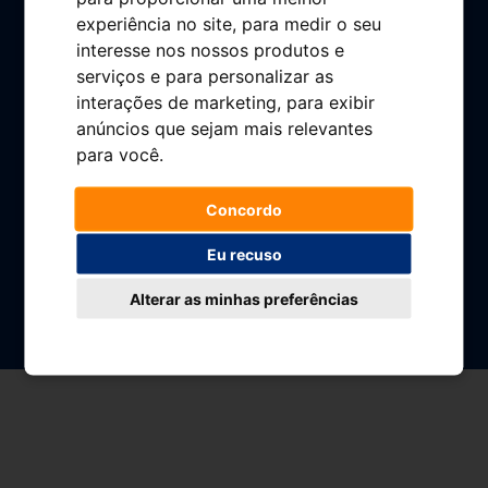
experiência no site
,
para medir o seu
Empleo
interesse nos nossos produtos e
Sala de prensa
serviços e para personalizar as
interações de marketing
,
para exibir
Preguntas frecuentes
anúncios que sejam mais relevantes
Contacto
para você
.
Área cliente
Concordo
Libro de reclamaciones
Eu recuso
Alterar as minhas preferências
© Plenoil 2024
Золотой
Aviso legal
Política de cookies
Política de gestión integrada
Кубок
Política de privacidad
Canal Ético